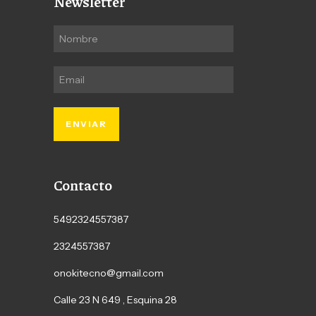
Newsletter
Contacto
5492324557387
2324557387
onokitecno@gmail.com
Calle 23 N 649 , Esquina 28