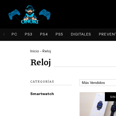
PC
PS3
PS4
PS5
DIGITALES
PREVEN
Inicio
-
Reloj
Reloj
CATEGORÍAS
Smartwatch
SIN