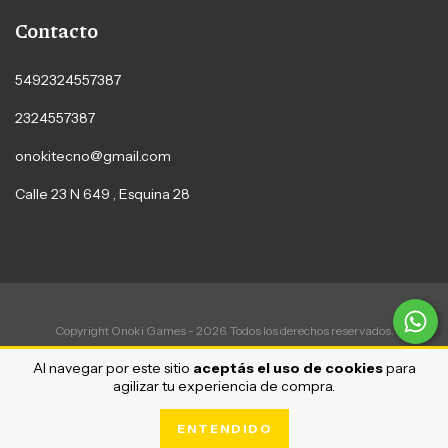
Contacto
5492324557387
2324557387
onokitecno@gmail.com
Calle 23 N 649 , Esquina 28
Copyright Onoki Games - 2026. Todos los derechos reservados.
Defensa de las y los consumidores. Para reclamos
ingrese aquí
Al navegar por este sitio
aceptás el uso de cookies
para
agilizar tu experiencia de compra.
ENTENDIDO