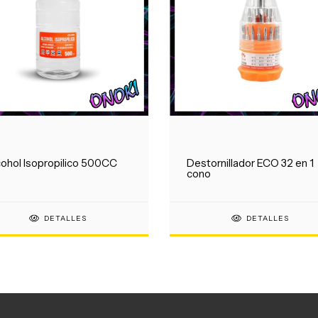
ohol Isopropilico 500CC
Destornillador ECO 32 en 1
cono
DETALLES
DETALLES