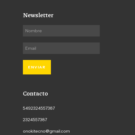
Newsletter
Contacto
5492324557387
2324557387
onokitecno@gmail.com